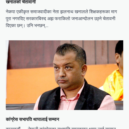
खनालको चेतावानी
नेकपा एकीकृत समाजवादीका नेता झलनाथ खनालले शिक्षकहरूका माग
पुरा नगरदिए सरकारबिरुद्द अझ फराकिलो जनाआन्दोलन उठ्ने चेतावनी
दिएका छन्। उनि भनछन्…
कांग्रेस सभापति थापालाई सम्मान
काठमाडौं — नेपाली कांग्रेसका सभापति गगनकुमार थापा लाई सम्मान