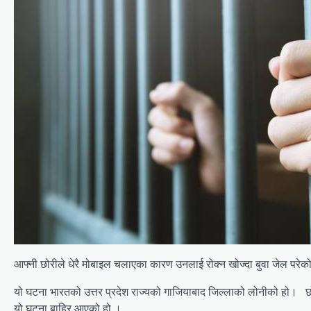
आफ्नी छोरीले धेरै मोबाइल चलाएका कारण उनलाई रोक्न खोज्दा बुवा जेल पर
यो घटना भारतको उत्तर प्रदेश राज्यको गाजियाबाद जिल्लाको लोनीको हो। छो
यो घटना बाहिर आएको हो ।