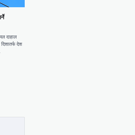
्ने
पकमल दाहाल
े दिशातर्फ देश
…