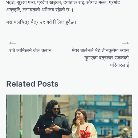
भट्ट, सुरक्षा पन्त, प्रदीप खड्का, दयाहाङ राई, सौगात मल्ल, प्रमोद
अग्रहरि, लगायतको अभिनय रहेको छ ।
यस चलचित्र चैत्र २९ गते रिलिज हुदैछ।
Post
⟵
⟶
navigation
रबि लामिछाने जेल चलान
मेयर बालेनले भेटे तीनकुनेमा ज्यान
गुमाएका पत्रकार रजकको
परिवारलाई
Related Posts